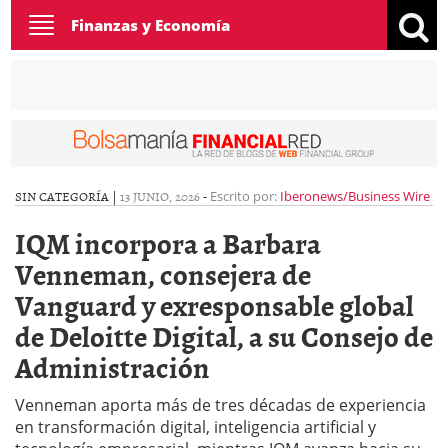
Toggle
Finanzas y Economía
navigation
SIN CATEGORÍA |
13 JUNIO, 2026
-
Escrito por:
Iberonews/Business Wire
IQM incorpora a Barbara
Venneman, consejera de
Vanguard y exresponsable global
de Deloitte Digital, a su Consejo de
Administración
Venneman aporta más de tres décadas de experiencia
en transformación digital, inteligencia artificial y