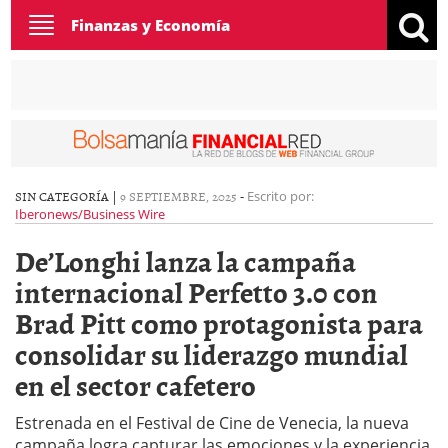
Toggle
Finanzas y Economía
navigation
SIN CATEGORÍA |
9 SEPTIEMBRE, 2025
-
Escrito por:
Iberonews/Business Wire
De’Longhi lanza la campaña
internacional Perfetto 3.0 con
Brad Pitt como protagonista para
consolidar su liderazgo mundial
en el sector cafetero
Estrenada en el Festival de Cine de Venecia, la nueva
campaña logra capturar las emociones y la experiencia