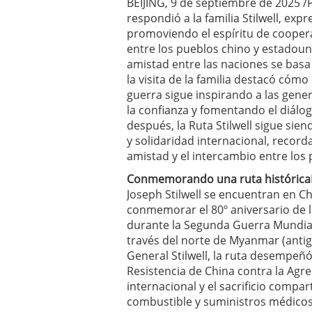
BEIJING, 9 de septiembre de 2025 /
respondió a la familia Stilwell, e
promoviendo el espíritu de cooper
entre los pueblos chino y estadoun
amistad entre las naciones se basa
la visita de la familia destacó cóm
guerra sigue inspirando a las gene
la confianza y fomentando el diálo
después, la Ruta Stilwell sigue si
y solidaridad internacional, recor
amistad y el intercambio entre los 
Conmemorando una ruta histórica
Joseph Stilwell se encuentran en Ch
conmemorar el 80º aniversario de la
durante la Segunda Guerra Mundial
través del norte de Myanmar (antig
General Stilwell, la ruta desempeñó
Resistencia de China contra la Agr
internacional y el sacrificio compa
combustible y suministros médicos 