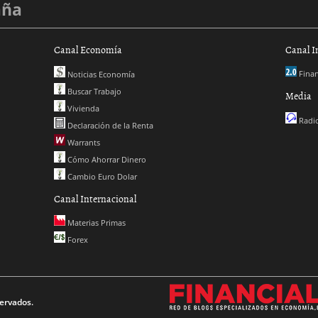
aña
Canal Economía
Canal I
Finan
Noticias Economía
Buscar Trabajo
Media
Vivienda
Radio
Declaración de la Renta
Warrants
Cómo Ahorrar Dinero
Cambio Euro Dolar
Canal Internacional
Materias Primas
Forex
ervados.