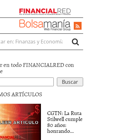
r en:
r en todo FINANCIALRED con
le
MOS ARTÍCULOS
CGTN: La Ruta
Stilwell cumple
80 años:
honrando...