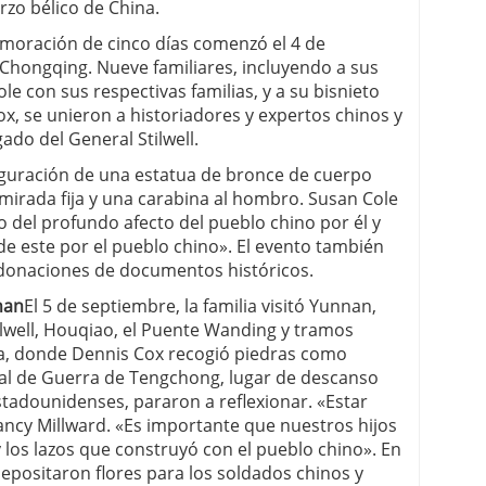
rzo bélico de China.
oración de cinco días comenzó el 4 de
 Chongqing. Nueve familiares, incluyendo a sus
le con sus respectivas familias, y a su bisnieto
x, se unieron a historiadores y expertos chinos y
ado del General Stilwell.
guración de una estatua de bronce de cuerpo
a mirada fija y una carabina al hombro. Susan Cole
o del profundo afecto del pueblo chino por él y
de este por el pueblo chino». El evento también
 donaciones de documentos históricos.
nnan
El 5 de septiembre, la familia visitó Yunnan,
ilwell, Houqiao, el Puente Wanding y tramos
ra, donde Dennis Cox recogió piedras como
al de Guerra de Tengchong, lugar de descanso
stadounidenses, pararon a reflexionar. «Estar
Nancy Millward. «Es importante que nuestros hijos
 los lazos que construyó con el pueblo chino». En
epositaron flores para los soldados chinos y