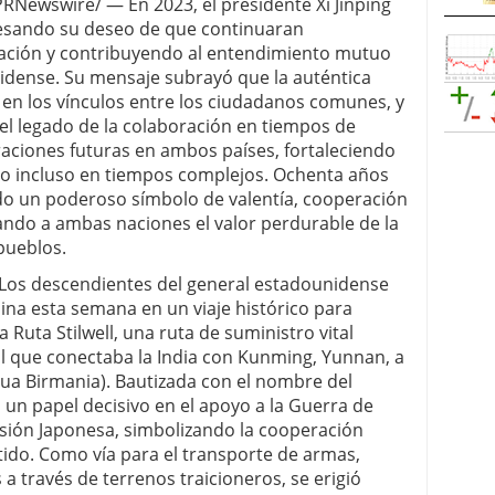
PRNewswire/ — En 2023, el presidente Xi Jinping
xpresando su deseo de que continuaran
ación y contribuyendo al entendimiento mutuo
idense. Su mensaje subrayó que la auténtica
 en los vínculos entre los ciudadanos comunes, y
o el legado de la colaboración en tiempos de
raciones futuras en ambos países, fortaleciendo
go incluso en tiempos complejos. Ochenta años
endo un poderoso símbolo de valentía, cooperación
dando a ambas naciones el valor perdurable de la
pueblos.
Los descendientes del general estadounidense
ina esta semana en un viaje histórico para
 Ruta Stilwell, una ruta de suministro vital
 que conectaba la India con Kunming, Yunnan, a
ua Birmania). Bautizada con el nombre del
 un papel decisivo en el apoyo a la Guerra de
esión Japonesa, simbolizando la cooperación
rtido. Como vía para el transporte de armas,
a través de terrenos traicioneros, se erigió