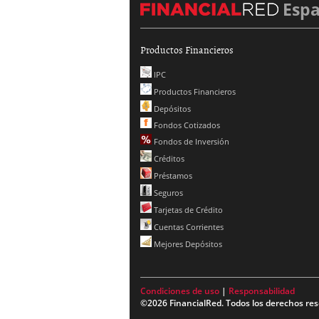
Esp
Productos Financieros
IPC
Productos Financieros
Depósitos
Fondos Cotizados
Fondos de Inversión
Créditos
Préstamos
Seguros
Tarjetas de Crédito
Cuentas Corrientes
Mejores Depósitos
Condiciones de uso
|
Responsabilidad
©2026 FinancialRed. Todos los derechos res