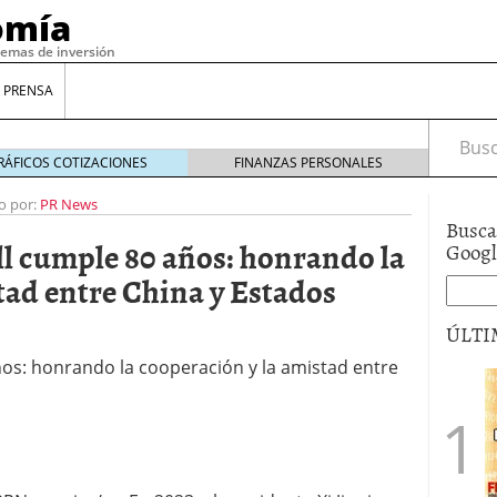
omía
temas de inversión
 PRENSA
Busca
RÁFICOS COTIZACIONES
FINANZAS PERSONALES
o por:
PR News
Busca
l cumple 80 años: honrando la
Goog
tad entre China y Estados
ÚLTI
ños: honrando la cooperación y la amistad entre