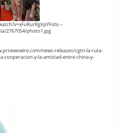
/watch?v=xFuRurRgVpYFoto –
ia/2767054/photo1.jpg
w.prnewswire.com/news-releases/cgtn-la-ruta-
a-cooperacion-y-la-amistad-entre-china-y-