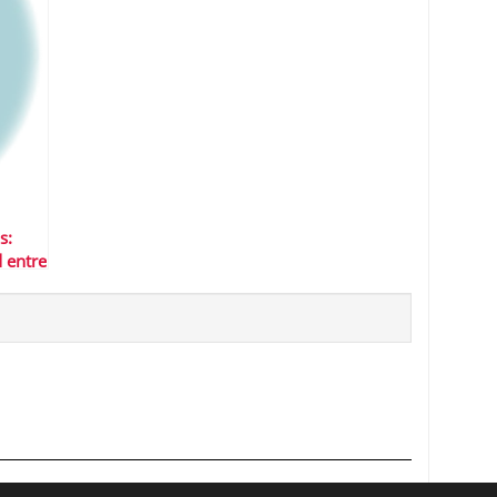
s:
 entre