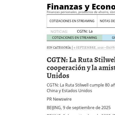
Finanzas y Econ
Finanzas personales, productos de ahorro, sis
COTIZACIONES EN STREAMING
NOTAS DE
CGTN: La
NOTICIAS:
Ruta
COTIZACIONES EN STREAMING
G
Stilwell
cumple
SIN CATEGORÍA |
9 SEPTIEMBRE, 2025
-
Escrit
80 años:
CGTN: La Ruta Stilwel
honrando
la
cooperación y la amis
cooperación
Unidos
y la
amistad
entre
CGTN: La Ruta Stilwell cumple 80 a
China y
China y Estados Unidos
Estados
Unidos
9
PR Newswire
de
BEIJING, 9 de septiembre de 2025
septiembre
de 2025