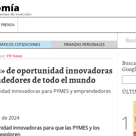
omía
temas de inversión
 PRENSA
Busca
RÁFICOS COTIZACIONES
FINANZAS PERSONALES
por:
PR News
Busca
s» de oportunidad innovadoras
Goog
dedores de todo el mundo
ÚLTI
unidad innovadoras para PYMES y emprendedores
e de 2024
nidad innovadoras para que las PYMES y los
exploren