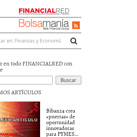
r en:
r en todo FINANCIALRED con
le
MOS ARTÍCULOS
Biban24 crea
«puertas» de
oportunidad
innovadoras
para PYMES...