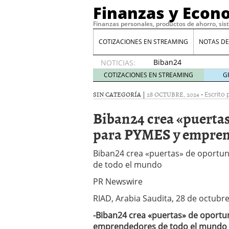
Finanzas y Econ
Finanzas personales, productos de ahorro, sis
COTIZACIONES EN STREAMING
NOTAS DE
Biban24
NOTICIAS:
crea
COTIZACIONES EN STREAMING
G
«puertas»
de
SIN CATEGORÍA |
28 OCTUBRE, 2024
-
Escrito 
oportunidad
Biban24 crea «puerta
innovadoras
para
para PYMES y empren
PYMES y
emprendedores
Biban24 crea «puertas» de oport
de todo
de todo el mundo
el
mundo
PR Newswire
28 de
octubre
RIAD, Arabia Saudita, 28 de octubr
de 2024
-Biban24 crea «puertas» de oportu
emprendedores de todo el mundo 