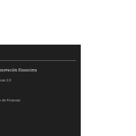
nnovación Financiera
zas 2.0
 de Finanzas