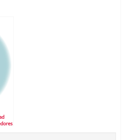
ad
edores