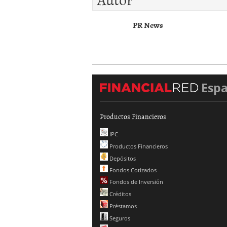
PR News
Esp
Productos Financieros
IPC
Productos Financieros
Depósitos
Fondos Cotizados
Fondos de Inversión
Créditos
Préstamos
Seguros