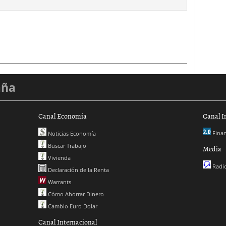
aña
Canal Economía
Canal I
Finan
Noticias Economía
Buscar Trabajo
Media
Vivienda
Radio
Declaración de la Renta
Warrants
Cómo Ahorrar Dinero
Cambio Euro Dolar
Canal Internacional