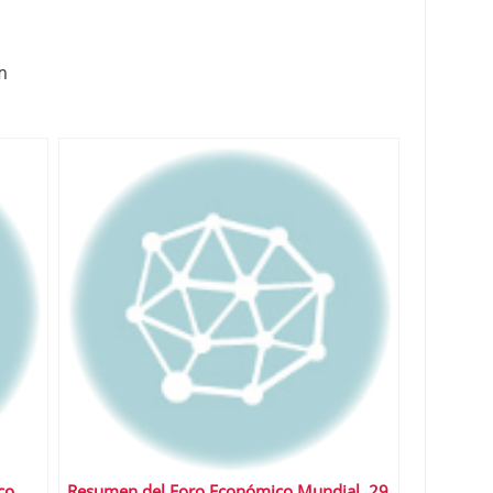
m
co
Resumen del Foro Económico Mundial, 29