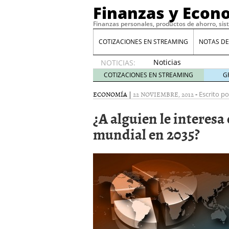
Finanzas y Econ
Finanzas personales, productos de ahorro, sis
COTIZACIONES EN STREAMING
NOTAS DE
Noticias
NOTICIAS:
de XRP
COTIZACIONES EN STREAMING
G
por qué
las
ECONOMÍA
|
22 NOVIEMBRE, 2012
-
Escrito po
alertas
¿A alguien le interes
de
whales
mundial en 2035?
suelen
llegar
tarde
16
de abril
de 2026
Comparativa Costes vs A
acelera la rentabilidad?
Meses sin intereses: Có
compras
24 de noviemb
Planificar tu herencia t