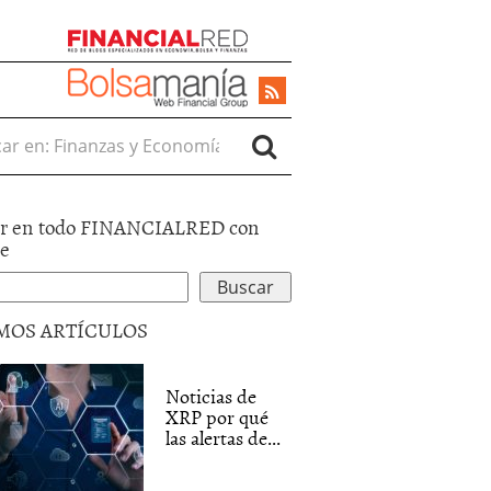
r en:
r en todo FINANCIALRED con
le
MOS ARTÍCULOS
Noticias de
XRP por qué
las alertas de...