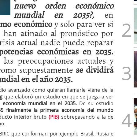
nuevo orden económico
mbre de 2025
ware punto de venta?
3 de octubre de 2025
mundial en 2035?,
en
ismo económico
y solo para ver si
 han atinado al pronóstico por
risis actual nadie puede reparar
otencias económicas en 2035.
 las preocupaciones actuales y
 como supuestamente
se dividirá
ndial en el año 2035.
udio avanzado como quieran llamarle viene de la
g
que elaboró un estudio en que se juega a ver
a economía mundial en el 2035.
De su estudio
35 finalmente la primera economía del mundo
ucto interior bruto
(PIB)
sobrepasando a la de
no.
 BRIC que conforman por ejemplo Brasil, Rusia e