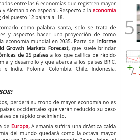
cadas entre las 6 economías que registren mayor
 y Alemania en especial. Respecto a la
economía
 del puesto 12 bajará al 18.
omarlo como palabra santa, solo se trata de
ores y aspectos hacer una proyección de como
a economía mundial en 2035. Parte del
informe
id Growth Markets Forecast,
que suele brindar
micas de 25 países
a los que califica de rápido
ía y desarrollo y que abarca a los países BRIC,
a e India, Polonia, Colombia, Chile, Indonesia,
sos:
dos, perderá su trono de mayor economía no es
s países occidentales que verán reducido su peso
aíses de rápido crecimiento.
ia de
Europa,
Alemania sufrirá una drástica caída
omía del mundo quedará como la octava mayor