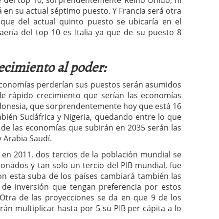
 del top 10, sorprendentemente Reino Unido, ni
 en su actual séptimo puesto. Y Francia será otra
ue del actual quinto puesto se ubicaría en el
ería del top 10 es Italia ya que de su puesto 8
ecimiento al poder:
economías perderían sus puestos serán asumidos
de rápido crecimiento que serían las economías
ndonesia, que sorprendentemente hoy que está 16
mbién Sudáfrica y Nigeria, quedando entre lo que
s de las economías que subirán en 2035 serán las
y Arabia Saudí.
 en 2011, dos tercios de la población mundial se
onados y tan solo un tercio del PIB mundial, fue
n esta suba de los países cambiará también las
 de inversión que tengan preferencia por estos
Otra de las proyecciones se da en que 9 de los
án multiplicar hasta por 5 su PIB per cápita a lo