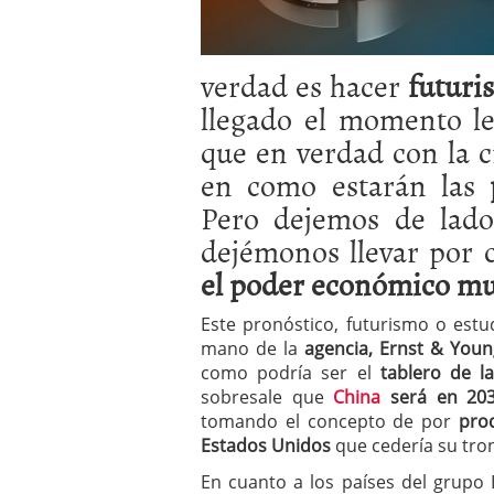
a los costes
21 de novie
¿Cuánto cuesta un soft
verdad es hacer
futur
llegado el momento le
que en verdad con la c
en como estarán las
p
Pero dejemos de lado
dejémonos llevar por
el poder económico mu
Este pronóstico, futurismo o est
mano de la
agencia, Ernst & Youn
como podría ser el
tablero de l
sobresale que
China
será en 20
tomando el concepto de por
prod
Estados Unidos
que cedería su tro
En cuanto a los países del grupo