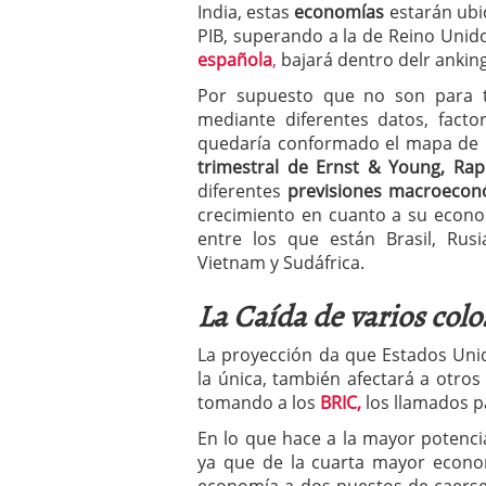
India, estas
economías
estarán ubi
PIB, superando a la de Reino Unido
española
,
bajará dentro delr anking
Por supuesto que no son para t
mediante diferentes datos, fact
quedaría conformado el mapa de l
trimestral de Ernst & Young, Rap
diferentes
previsiones macroeconó
crecimiento en cuanto a su econom
entre los que están Brasil, Rusi
Vietnam y Sudáfrica.
La Caída de varios colo
La proyección da que Estados Uni
la única, también afectará a otro
tomando a los
BRIC,
los llamados p
En lo que hace a la mayor potenc
ya que de la cuarta mayor econ