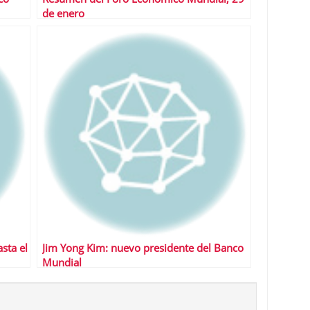
de enero
sta el
Jim Yong Kim: nuevo presidente del Banco
Mundial