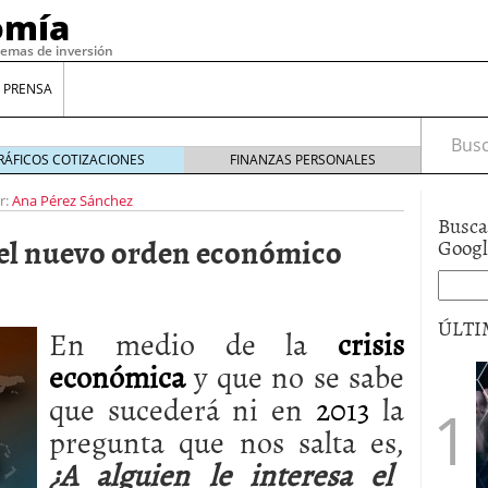
omía
temas de inversión
 PRENSA
Busca
RÁFICOS COTIZACIONES
FINANZAS PERSONALES
r:
Ana Pérez Sánchez
Busca
a el nuevo orden económico
Goog
ÚLTI
En medio de la
crisis
económica
y que no se sabe
gilidad: ¿Por qué el Préstamo Promotor privado
que sucederá ni en
2013
la
12 de diciembre de 2025
pregunta que nos salta es,
mo aprovechar esta opción para gestionar tus
re de 2025
¿A alguien le interesa el
ambién es una decisión financiera: cómo anticiparte