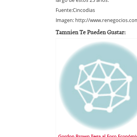
largo de estos 25 años.
Fuente:Cincodias
Imagen: http://www.renegocios.co
Tamnien Te Pueden Gustar:
Gordon Brown llega al Foro Económi