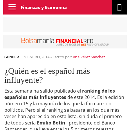
Toggle
Finanzas y Economía
navigation
Escrito por:
Ana Pérez Sánchez
GENERAL
|
9 ENERO, 2014
-
¿Quién es el español más
influyente?
Esta semana ha salido publicado el
ranking de los
españoles más influyentes
de este 2014. Es la edición
número 15 y la mayoría de los que la forman son
políticos. Pero si el ranking se basara en los que más
veces han aparecido en esta lista, sin duda el primero
de todos sería
Emilio Botín
, presidente del Banco
Santander, que lleva entre los 5 primeros puestos