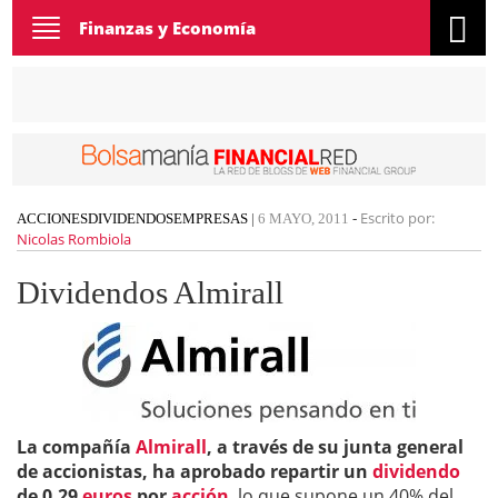
Toggle
Finanzas y Economía
navigation
Escrito por:
ACCIONES
DIVIDENDOS
EMPRESAS
|
6 MAYO, 2011
-
Nicolas Rombiola
Dividendos Almirall
La compañía
Almirall
, a través de su junta general
de accionistas, ha aprobado repartir un
dividendo
de 0,29
euros
por
acción
, lo que supone un 40% del