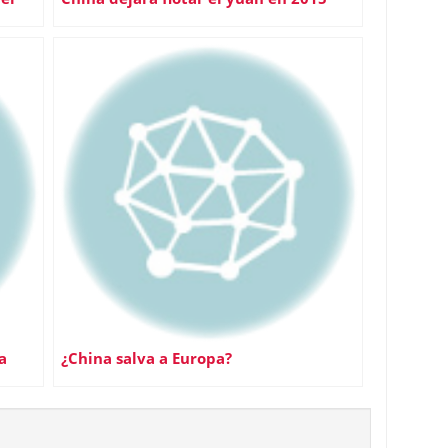
a
¿China salva a Europa?