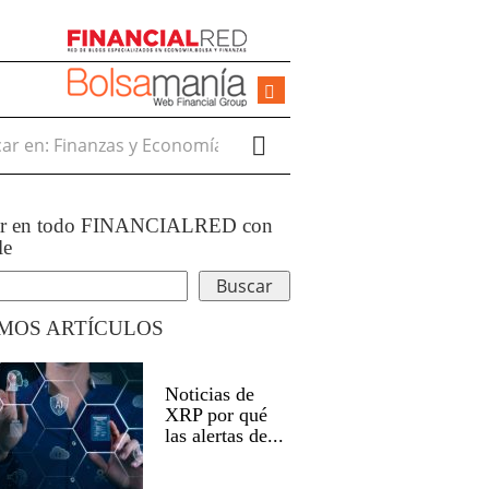
r en:
ar en todo FINANCIALRED con
le
IMOS ARTÍCULOS
Noticias de
XRP por qué
las alertas de...