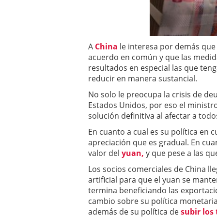
a los costes
21 de novie
¿Cuánto cuesta un soft
A
China
le interesa por demás que
acuerdo en común y que las medid
resultados en especial las que teng
reducir en manera sustancial.
No solo le preocupa la crisis de d
Estados Unidos, por eso el minist
solución definitiva al afectar a tod
En cuanto a cual es su política en 
apreciación que es gradual. En cuan
valor del
yuan,
y que pese a las qu
Los socios comerciales de China ll
artificial para que el yuan se mant
termina beneficiando las exportaci
cambio sobre su política monetaria
además de su política de
subir los 