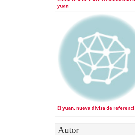
yuan
El yuan, nueva divisa de referenci
Autor