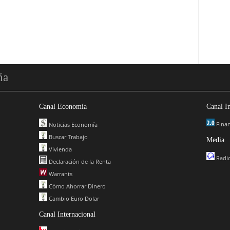
ña
Canal Economía
Canal I
Finan
Noticias Economía
Buscar Trabajo
Media
Vivienda
Radio
Declaración de la Renta
Warrants
Cómo Ahorrar Dinero
Cambio Euro Dolar
Canal Internacional