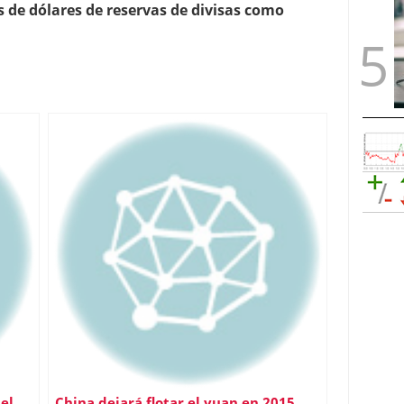
es de dólares de reservas de divisas como
el
China dejará flotar el yuan en 2015