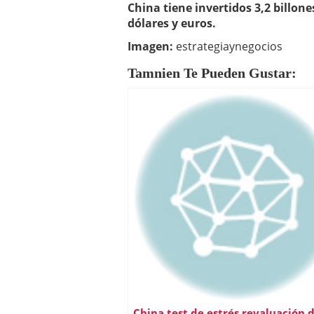
China tiene invertidos 3,2 billon
dólares y euros.
Imagen:
estrategiaynegocios
Tamnien Te Pueden Gustar:
China test de estrés revaluación d