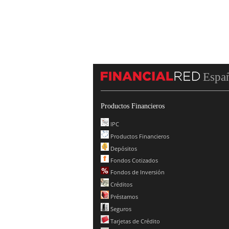
Espa
Productos Financieros
IPC
Productos Financieros
Depósitos
Fondos Cotizados
Fondos de Inversión
Créditos
Préstamos
Seguros
Tarjetas de Crédito