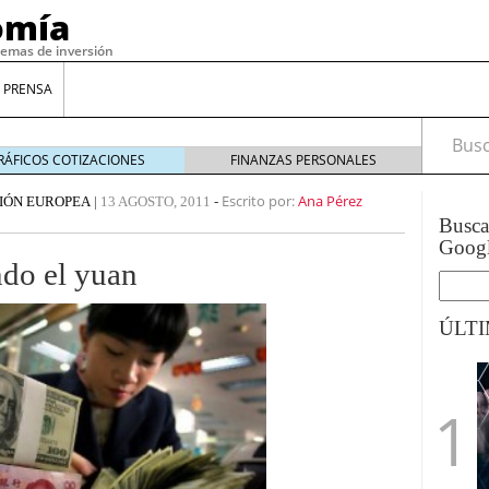
omía
temas de inversión
 PRENSA
Busca
RÁFICOS COTIZACIONES
FINANZAS PERSONALES
Escrito por:
Ana Pérez
IÓN EUROPEA
|
13 AGOSTO, 2011
-
Busc
Goog
ndo el yuan
ÚLT
gilidad: ¿Por qué el Préstamo Promotor privado
12 de diciembre de 2025
mo aprovechar esta opción para gestionar tus
re de 2025
ambién es una decisión financiera: cómo anticiparte