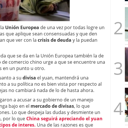
mbre de 2025
ware punto de venta?
3 de octubre de 2025
 la
Unión Europea
de una vez por todas logre un
as que aplique sean consensuadas y que den
an que ver con la
crisis de deuda
y la puedan
euda que se da en la Unión Europea también la de
ro de comercio chino urge a que se encuentre una
os en un punto u otro.
cuanto a su
divisa
el yuan, mantendrá una
to a su política no es bien vista por respecto al
ejas no cambiará nada de lo de hasta ahora.
egaron a acusar a su gobierno de un manejo
enga bajo en el
mercado de divisas
, lo que
ones. Lo que despeja las dudas y desmiente un
, por lo que
China seguirá apreciando el yuan
tipos de interes.
Una de las razones es que